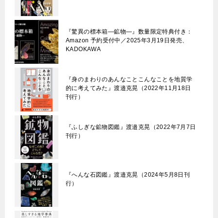
『驚異の標本箱—鉱物—』数量限定特典付き：
Amazon 予約受付中／2025年3月19日発売、
KADOKAWA
『身のまわりのあんなことこんなことを地質学
的に考えてみた』渡邉克晃（2022年11月18日
刊行）
『ふしぎな鉱物図鑑』渡邉克晃（2022年7月7日
刊行）
『へんな石図鑑』渡邉克晃（2024年5月8日刊
行）