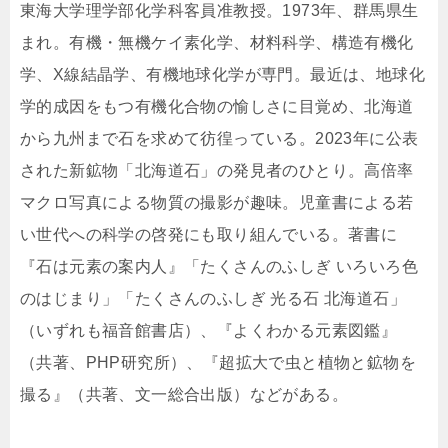
東海大学理学部化学科客員准教授。1973年、群馬県生
まれ。有機・無機ケイ素化学、材料科学、構造有機化
学、X線結晶学、有機地球化学が専門。最近は、地球化
学的成因をもつ有機化合物の愉しさに目覚め、北海道
から九州まで石を求めて彷徨っている。2023年に公表
された新鉱物「北海道石」の発見者のひとり。高倍率
マクロ写真による物質の撮影が趣味。児童書による若
い世代への科学の啓発にも取り組んでいる。著書に
『石は元素の案内人』「たくさんのふしぎ いろいろ色
のはじまり」「たくさんのふしぎ 光る石 北海道石」
（いずれも福音館書店）、『よくわかる元素図鑑』
（共著、PHP研究所）、『超拡大で虫と植物と鉱物を
撮る』（共著、文一総合出版）などがある。