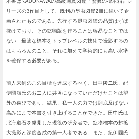
本書はKADOKAWAの高級写真図鑑『驚異の標本箱』シ
リーズの3作目として、既刊の昆虫図鑑2冊に続いて企
画されたものである。先行する昆虫図鑑の品質はずば
抜けており、その鉱物版を作ることは容易なことでは
ない。最適な標本をトップレベルの技術で撮影するの
はもちろんのこと、それに加えて学術的にも高い水準
を確保する必要がある。
前人未到のこの目標を達成するべく、田中陵二氏、紀
伊國潔氏のお二人に共著になっていただけたことは望
外の喜びであり、結果、私一人の力では到底及ばない
高みにまで本書を引き上げることができた。田中氏は
北海道石を発見した現役の研究者で、鉱物標本の超拡
大撮影と深度合成の第一人者である。また、紀伊國氏