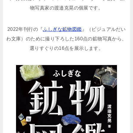
物写真家の渡邉克晃の個展です。
2022年刊行の『
ふしぎな鉱物図鑑
』（ビジュアルだい
わ文庫）のために撮り下ろした160点の鉱物写真から、
選りすぐりの16点を展示します。