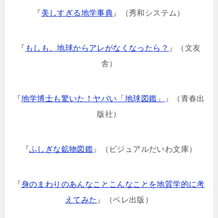
『
美しすぎる地学事典
』（秀和システム）
『
もしも、地球からアレがなくなったら？
』（文友
舎）
『
地学博士も驚いた！ヤバい「地球図鑑」
』（青春出
版社）
『
ふしぎな鉱物図鑑
』（ビジュアルだいわ文庫）
『
身のまわりのあんなことこんなことを地質学的に考
えてみた
』（ベレ出版）