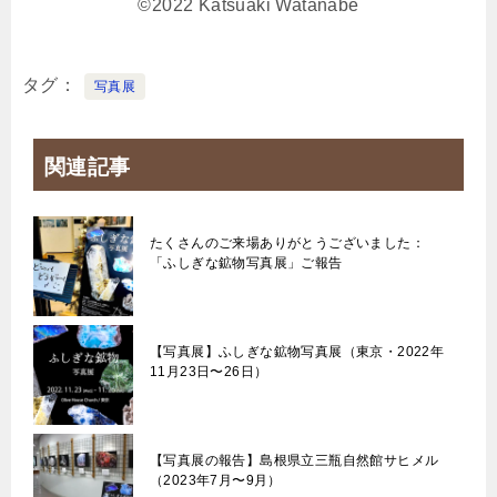
©︎2022 Katsuaki Watanabe
タグ
写真展
関連記事
たくさんのご来場ありがとうございました：
「ふしぎな鉱物写真展」ご報告
【写真展】ふしぎな鉱物写真展（東京・2022年
11月23日〜26日）
【写真展の報告】島根県立三瓶自然館サヒメル
（2023年7月〜9月）