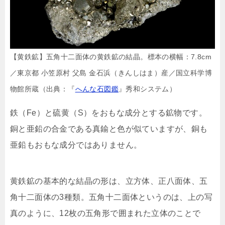
【黄鉄鉱】五角十二面体の黄鉄鉱の結晶。標本の横幅：7.8cm
／東京都 小笠原村 父島 金石浜（きんしはま）産／国立科学博
物館所蔵（出典：『
へんな石図鑑
』秀和システム）
鉄（Fe）と硫黄（S）をおもな成分とする鉱物です。
銅と亜鉛の合金である真鍮と色が似ていますが、銅も
亜鉛もおもな成分ではありません。
黄鉄鉱の基本的な結晶の形は、立方体、正八面体、五
角十二面体の3種類。五角十二面体というのは、上の写
真のように、12枚の五角形で囲まれた立体のことで