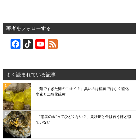
著者をフォローする
F
Ti
Y
F
a
k
o
e
c
T
u
e
e
o
T
d
よく読まれている記事
b
k
u
「茹ですぎた卵のニオイ？」臭いのは硫黄ではなく硫化
o
b
水素と二酸化硫黄
o
e
k
C
「“愚者の金”ってひどくない？」黄鉄鉱と金は言うほど似
h
ていない
a