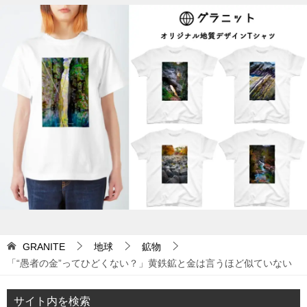
ナ
ビ
ゲ
ー
シ
ョ
ン
GRANITE
地球
鉱物
「“愚者の金”ってひどくない？」黄鉄鉱と金は言うほど似ていない
サイト内を検索