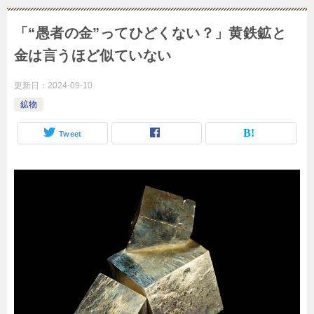
「“愚者の金”ってひどくない？」黄鉄鉱と
金は言うほど似ていない
更新日：
2024-09-10
鉱物
Tweet