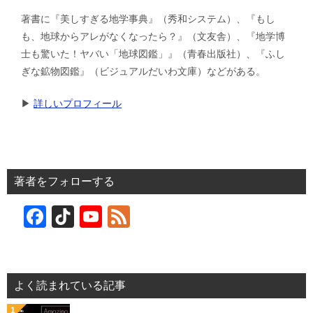
著書に『美しすぎる地学事典』（秀和システム）、『もし
も、地球からアレがなくなったら？』（文友舎）、『地学博
士も驚いた！ヤバい「地球図鑑」』（青春出版社）、『ふし
ぎな鉱物図鑑』（ビジュアルだいわ文庫）などがある。
▶︎
詳しいプロフィール
著者をフォローする
F
Ti
Y
F
a
k
o
e
c
T
u
e
e
o
T
d
よく読まれている記事
b
k
u