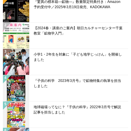
『驚異の標本箱—鉱物—』数量限定特典付き：Amazon
o
b
予約受付中／2025年3月19日発売、KADOKAWA
o
e
k
C
【2024春・講座のご案内】朝日カルチャーセンター千葉
h
教室「鉱物学入門」
a
n
小学1・2年生を対象に「子ども地学じっけん」を開催し
n
ました
el
『子供の科学 2023年3月号』で鉱物特集の執筆を担当
しました
地球磁場ってなに？『子供の科学』2022年3月号で解説
記事を担当しました