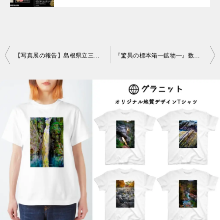
投
【写真展の報告】島根県立三瓶自然館サヒメル（2023年7月〜9月）
『驚異の標本箱—鉱物—』数量限定特典付き：Amazon 予約受付中／2025年3月19日発売、KADOKAWA
稿
ナ
ビ
ゲ
ー
シ
ョ
ン