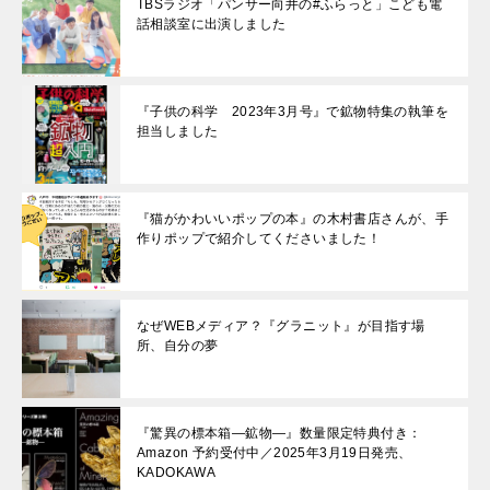
TBSラジオ「パンサー向井の#ふらっと」こども電
話相談室に出演しました
『子供の科学 2023年3月号』で鉱物特集の執筆を
担当しました
『猫がかわいいポップの本』の木村書店さんが、手
作りポップで紹介してくださいました！
なぜWEBメディア？『グラニット』が目指す場
所、自分の夢
『驚異の標本箱—鉱物—』数量限定特典付き：
Amazon 予約受付中／2025年3月19日発売、
KADOKAWA