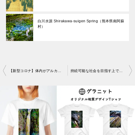
白川水源 Shirakawa-suigen Spring（熊本県南阿蘇
村）
投
【新型コロナ】体内がアルカリ性だと重症化しない。pHと感染力の関係
持続可能な社会を目指す上で、子どもの理科離れが大問題になる理由
稿
ナ
ビ
ゲ
ー
シ