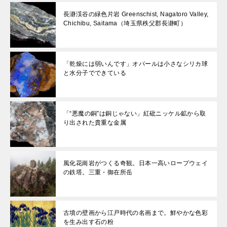
長瀞渓谷の緑色片岩 Greenschist, Nagatoro Valley,
Chichibu, Saitama（埼玉県秩父郡長瀞町）
「乾燥には弱いんです」オパールは小さなシリカ球
と水分子でできている
「“悪魔の銅”は銅じゃない」紅砒ニッケル鉱から取
り出された貴重な金属
風化花崗岩がつくる奇観。日本一高いロープウェイ
の鉄塔。三重・御在所岳
古墳の壁画から江戸時代の名画まで。鮮やかな色彩
を生み出す石の粉