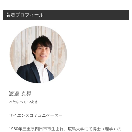
著者プロフィール
渡邉 克晃
わたなべ かつあき
サイエンスコミュニケーター
1980年三重県四日市市生まれ。広島大学にて博士（理学）の