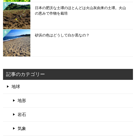
日本の肥沃な土壌のほとんどは火山灰由来の土壌。火山
の恵みで作物を栽培
砂浜の色はどうして白か黒なの？
記事のカテゴリー
地球
地形
岩石
気象