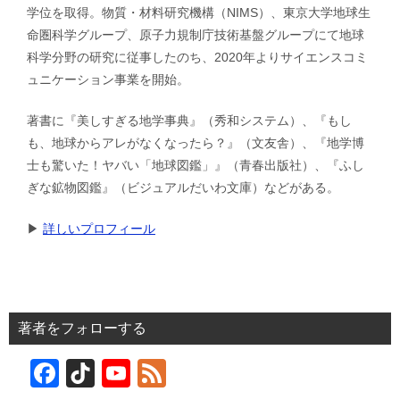
学位を取得。物質・材料研究機構（NIMS）、東京大学地球生
命圏科学グループ、原子力規制庁技術基盤グループにて地球
科学分野の研究に従事したのち、2020年よりサイエンスコミ
ュニケーション事業を開始。
著書に『美しすぎる地学事典』（秀和システム）、『もし
も、地球からアレがなくなったら？』（文友舎）、『地学博
士も驚いた！ヤバい「地球図鑑」』（青春出版社）、『ふし
ぎな鉱物図鑑』（ビジュアルだいわ文庫）などがある。
▶︎
詳しいプロフィール
著者をフォローする
F
Ti
Y
F