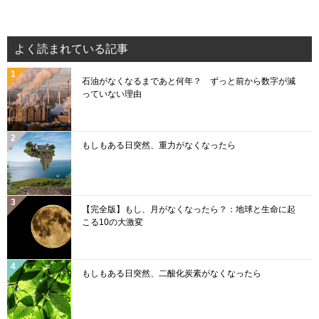
a
k
o
e
c
T
u
e
e
o
T
d
よく読まれている記事
b
k
u
石油がなくなるまであと何年？ ずっと前から数字が減
o
b
っていない理由
o
e
k
C
もしもある日突然、重力がなくなったら
h
a
n
【完全版】もし、月がなくなったら？：地球と生命に起
n
こる10の大激変
el
もしもある日突然、二酸化炭素がなくなったら