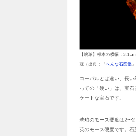
【琥珀】標本の横幅：3.1
蔵（出典：『
へんな石図鑑
コーパルとは違い、長い
っての「硬い」は、宝石
ケートな宝石です。
琥珀のモース硬度は2〜
英のモース硬度です。石