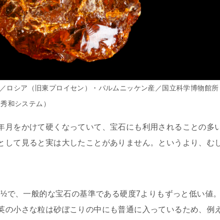
cm／ロシア（旧東プロイセン）・パルムニッケン産／国立科学博物館所
』秀和システム）
年月をかけて硬くなっていて、宝石にも利用されることの多
として見ると実は大したことがありません。というより、む
2 ½で、一般的な宝石の基準である硬度7よりもずっと低い値
英の小さな粒は砂ぼこりの中にも普通に入っているため、例