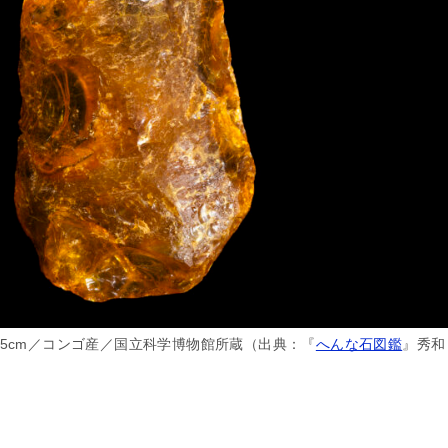
.5cm／コンゴ産／国立科学博物館所蔵（出典：『
へんな石図鑑
』秀和