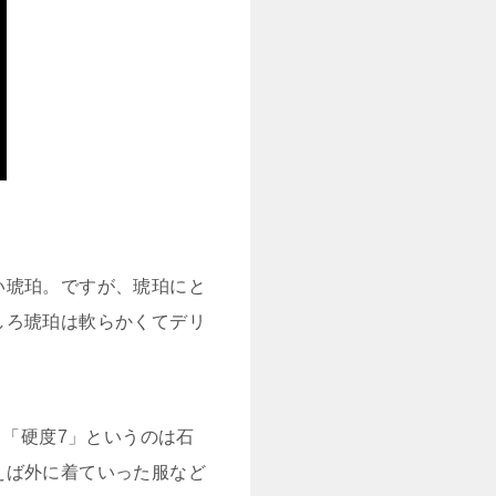
い琥珀。ですが、琥珀にと
しろ琥珀は軟らかくてデリ
。「硬度7」というのは石
えば外に着ていった服など