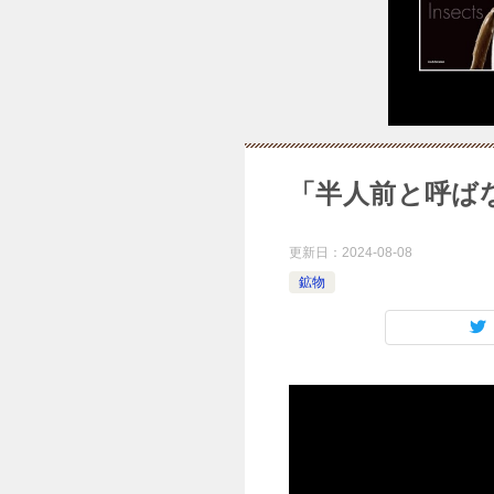
「半人前と呼ば
更新日：
2024-08-08
鉱物