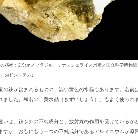
の横幅：2.5cm／ブラジル・ミナスジェライス州産／国立科学博物館
鑑
』秀和システム）
量の鉄が含まれるものの、淡い黄色の水晶もあります。名前
れました。和名の「黄水晶（きずいしょう）」もよく使われ
違いは、鉄以外の不純成分と、放射線の作用を受けているか
ますが、おもにもう一つの不純成分であるアルミニウムが原