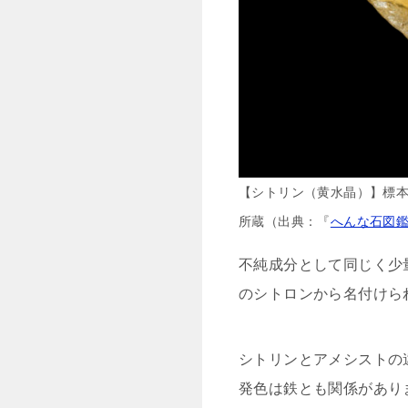
【シトリン（黄水晶）】標本
所蔵（出典：『
へんな石図
不純成分として同じく少
のシトロンから名付けら
シトリンとアメシストの
発色は鉄とも関係があり