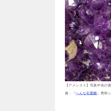
【アメシスト】写真中央の黄
典：『
へんな石図鑑
』秀和