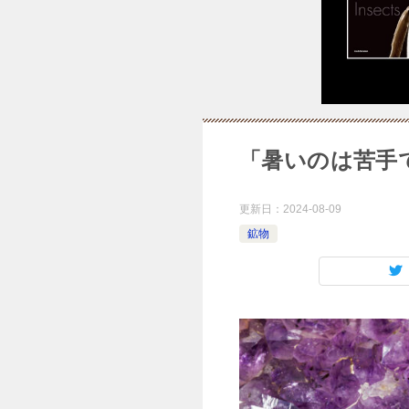
「暑いのは苦手
更新日：
2024-08-09
鉱物