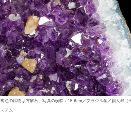
褐色の鉱物は方解石。写真の横幅：15.6cm／ブラジル産／個人蔵（
システム）