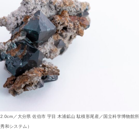
.0cm／大分県 佐伯市 宇目 木浦鉱山 駄積形尾産／国立科学博物館
』秀和システム）