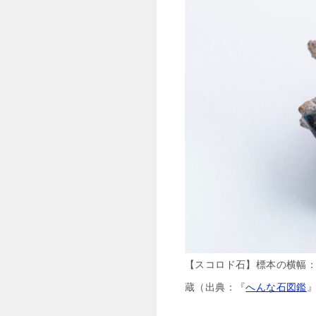
【スコロド石】標本の横幅：2
蔵（出典：『
へんな石図鑑