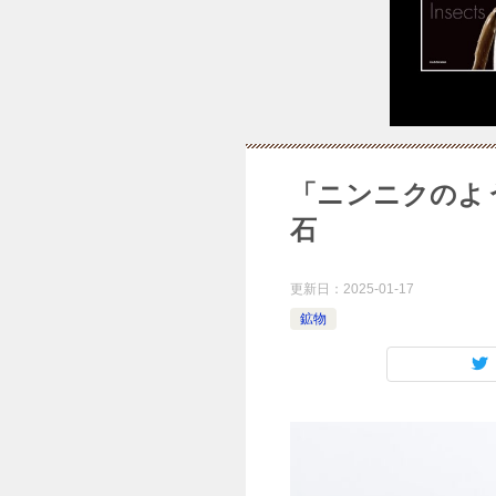
「ニンニクのよ
石
更新日：
2025-01-17
鉱物