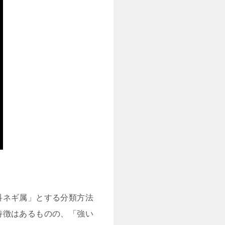
所
科ネギ属」とする分類方法
特徴はあるものの、「強い