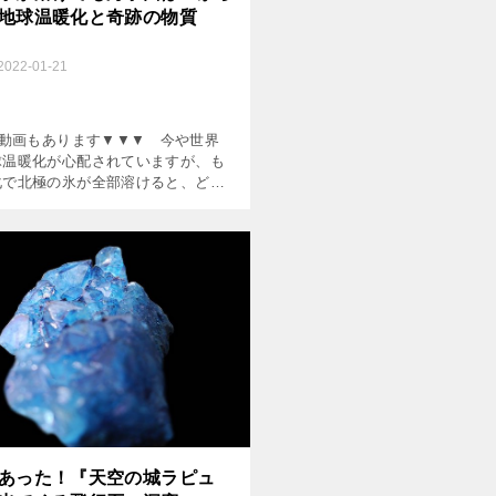
地球温暖化と奇跡の物質
2022-01-21
動画もあります▼▼▼ 今や世界
球温暖化が心配されていますが、も
化で北極の氷が全部溶けると、どん
が起きるでしょうか。 海の水が増え
さな島が沈んでしまう！ シロクマ
あった！『天空の城ラピュ