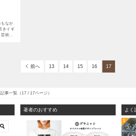
本もなか
若きイギ
、芸術大
んだ「ト
のを記録
前へ
13
14
15
16
17
事一覧（17 / 17ページ）
著者のおすすめ
よく