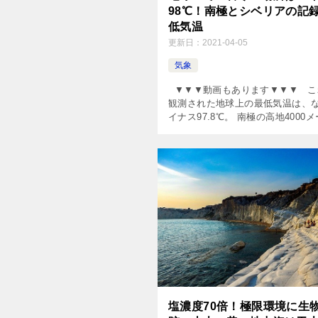
98℃！南極とシベリアの記
低気温
更新日：
2021-04-05
気象
▼▼▼動画もあります▼▼▼ こ
観測された地球上の最低気温は、
イナス97.8℃。 南極の高地4000
近で観測されました。 ちなみに
アイスの温度がマイ […]
塩濃度70倍！極限環境に生