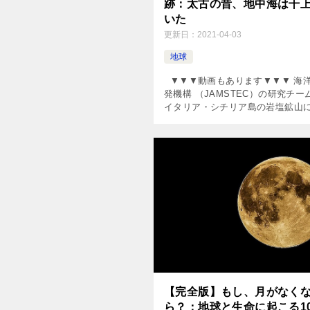
跡：太古の昔、地中海は干
いた
更新日：
2021-04-03
地球
▼▼▼動画もあります▼▼▼ 海
発機構 （JAMSTEC）の研究チー
イタリア・シチリア島の岩塩鉱山
て、極限環境で生息する真核生物
クテリアの痕跡を発見した。太古
中海がほぼ完 […]
【完全版】もし、月がなく
ら？：地球と生命に起こる1