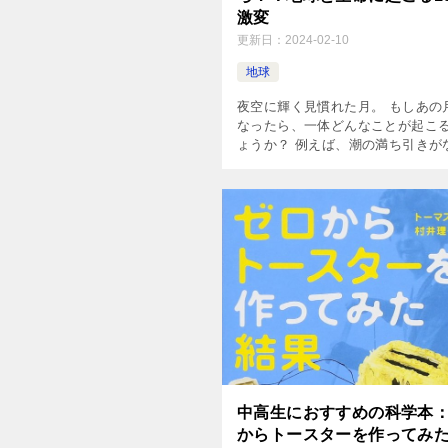
激変
更新日：
2024-02-10
地球
夜空に輝く見慣れた月。 もしあの
なったら、一体どんなことが起こ
ょうか？ 例えば、潮の満ち引きが
ことで地球の自転が速くなったり
物の多様性が失われたり、極端な
が起こったり・・・。 月が […]
中高生におすすめの科学本
からトースターを作ってみ