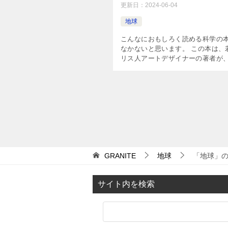
更新日：
2024-06-04
地球
こんなにおもしろく読める科学の
なかないと思います。 この本は、
リス人アートデザイナーの著者が
学院時代に卒業制作として取り組
ースター・プロジェクト」なるも
した本です。 Amazon […]
GRANITE
地球
「地球」の記
サイト内を検索