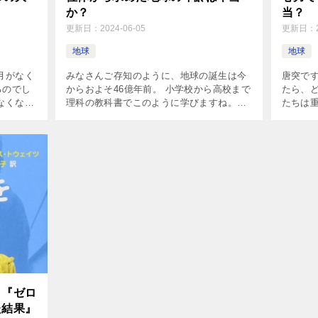
か？
当？
更新日：
2024-06-05
更新日：
地球
地球
月がなく
みなさんご存知のように、地球の誕生は今
唐突で
るのでし
からおよそ46億年前。 小学校から高校まで
たら、
なくなる
理科の教科書でこのように学びますね。
たちは
、海洋生
「地球46億年の歴史」の根拠は放射性同位
から、
気候変動
体を使った年代測定ですが、この技術には
ぶかも
実は未解決の問題が残され […]
ら、もし
：『ゼロ
た結果』