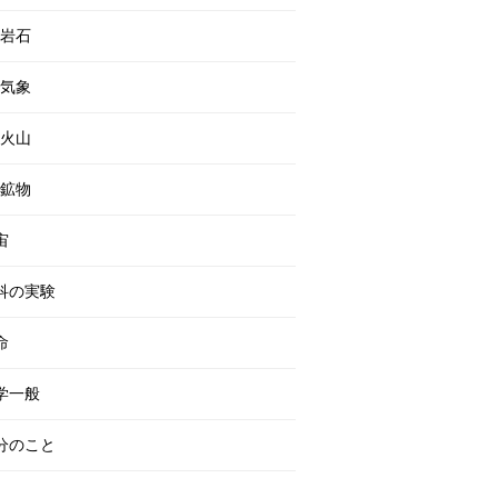
岩石
気象
火山
鉱物
宙
科の実験
命
学一般
分のこと