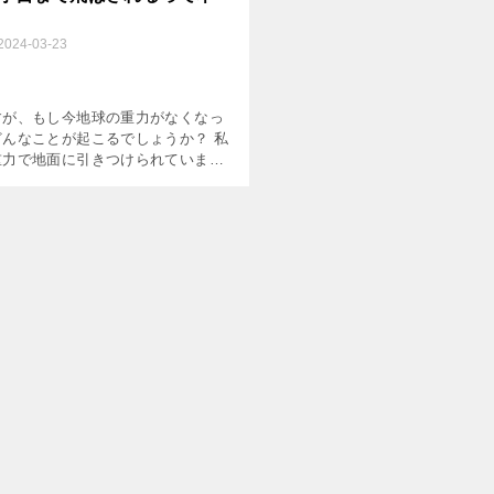
2024-03-23
すが、もし今地球の重力がなくなっ
どんなことが起こるでしょうか？ 私
重力で地面に引きつけられています
重力がなくなったら、ぷかぷか浮か
しれないですね。 ぴょん、と飛んだ
かしたら雲の上かも […]