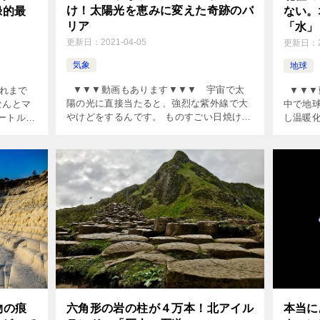
け！太陽光を恵みに変えた奇跡のバ
ない。
録的最
リア
「水」
更新日：
2021-04-05
更新日：
気象
地球
▼▼▼動画もあります▼▼▼ 宇宙で太
▼▼▼
れまで
陽の光に直接当たると、強烈な紫外線で大
中で地
なんとマ
やけどをするんです。 ものすごい日焼け。
し温暖
メートル付
太陽の光って実は怖い。 「こんなに暖か
なこと
、ドライ
くて気持ちがいいのに」と […]
る！ 小
[…]
物の痕
六角形の岩の柱が４万本！北アイル
本当に