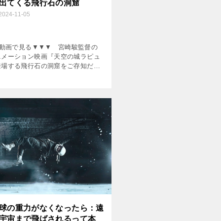
出てくる飛行石の洞窟
2024-11-05
動画で見る▼▼▼ 宮崎駿監督の
ニメーション映画『天空の城ラピュ
登場する飛行石の洞窟をご存知だろ
 地下鉱山に迷い込んでしまった主人
が洞窟の中でランタンの灯を消す
]
球の重力がなくなったら：遠
宇宙まで飛ばされるって本