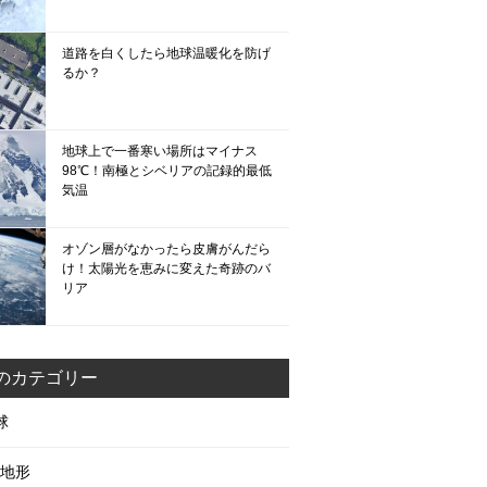
道路を白くしたら地球温暖化を防げ
るか？
地球上で一番寒い場所はマイナス
98℃！南極とシベリアの記録的最低
気温
オゾン層がなかったら皮膚がんだら
け！太陽光を恵みに変えた奇跡のバ
リア
のカテゴリー
球
地形