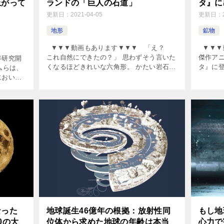
上がって
ランドの「巨人の石道」
タ』に
更新日：
2021-04-05
更新日：
地形
鉱物
▼▼▼動画もあります▼▼▼ 「え？
▼▼▼
これ自然にできたの？」 思わずそう言いた
傑作ア
洋研究開
くなるほどきれいな六角形。 かたい岩石が
タ』に
ムらは、
こんな形になるなんて、人が造ったんじゃ
うか。
におい
ないかと疑ってしまいますね。 &nbs […]
公たち
およびバ
と、 […
の昔、地
なった
地球誕生46億年の根拠：放射性同
もし地
0の大
位体から求めた地球の年齢は本当
心力で