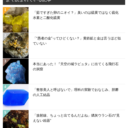
b
k
u
「茹ですぎた卵のニオイ？」臭いのは硫黄ではなく硫化
o
b
水素と二酸化硫黄
o
e
k
C
「“愚者の金”ってひどくない？」黄鉄鉱と金は言うほど似
h
ていない
a
n
本当にあった！『天空の城ラピュタ』に出てくる飛行石
n
の洞窟
el
「整形美人と呼ばないで」理科の実験でおなじみ、胆礬
の人工結晶
「放射線、ちょっと出てるんだよね」燐灰ウラン石の“見
えない凶器”