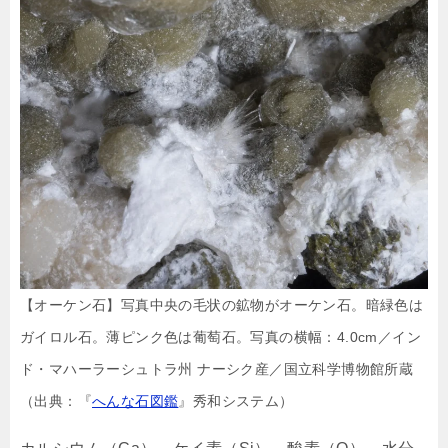
【オーケン石】写真中央の毛状の鉱物がオーケン石。暗緑色は
ガイロル石。薄ピンク色は葡萄石。写真の横幅：4.0cm／イン
ド・マハーラーシュトラ州 ナーシク産／国立科学博物館所蔵
（出典：『
へんな石図鑑
』秀和システム）