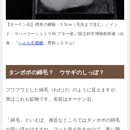
【オーケン石】標本の横幅：3.3cm（毛先まで含む）／イン
ド・マハーラーシュトラ州 プネー産／国立科学博物館所蔵（出
典：『
へんな石図鑑
』秀和システム）
タンポポの綿毛？ ウサギのしっぽ？
フワフワとした綿毛（わたげ）のように見えますが、
実はこれも鉱物です。名前はオーケン石。
「綿毛」といえば、身近なところではタンポポの綿毛
が思い浮かびますね。フッと息を吹きかけて、風に飛