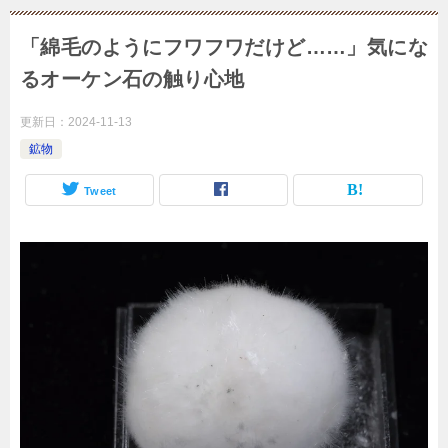
「綿毛のようにフワフワだけど……」気にな
るオーケン石の触り心地
更新日：
2024-11-13
鉱物
Tweet