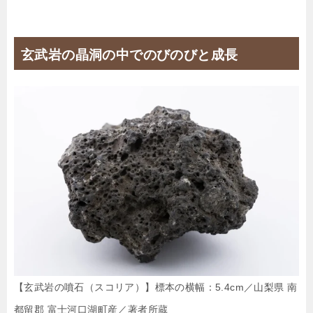
玄武岩の晶洞の中でのびのびと成長
【玄武岩の噴石（スコリア）】標本の横幅：5.4cm／山梨県 南
都留郡 富士河口湖町産／著者所蔵