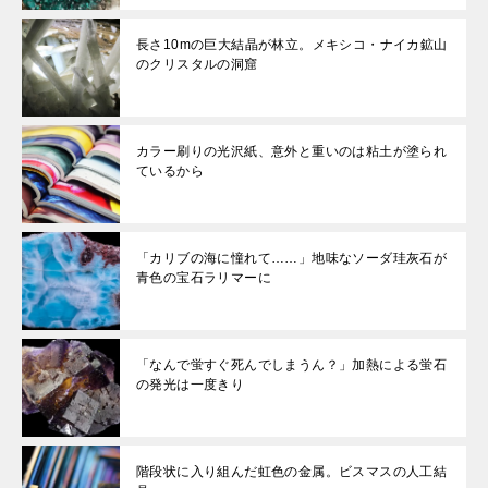
長さ10mの巨大結晶が林立。メキシコ・ナイカ鉱山
のクリスタルの洞窟
カラー刷りの光沢紙、意外と重いのは粘土が塗られ
ているから
「カリブの海に憧れて……」地味なソーダ珪灰石が
青色の宝石ラリマーに
「なんで蛍すぐ死んでしまうん？」加熱による蛍石
の発光は一度きり
階段状に入り組んだ虹色の金属。ビスマスの人工結