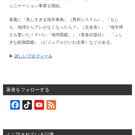
ュニケーション事業を開始。
著書に『美しすぎる地学事典』（秀和システム）、『もし
も、地球からアレがなくなったら？』（文友舎）、『地学博
士も驚いた！ヤバい「地球図鑑」』（青春出版社）、『ふし
ぎな鉱物図鑑』（ビジュアルだいわ文庫）などがある。
▶︎
詳しいプロフィール
著者をフォローする
F
Ti
Y
F
a
k
o
e
c
T
u
e
e
o
T
d
よく読まれている記事