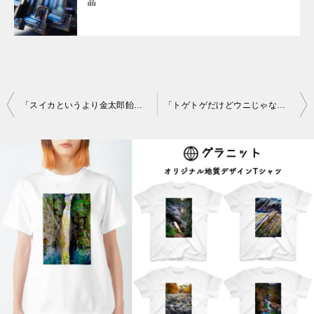
晶
投
「スイカというより金太郎飴？」トルマリンの変わり種、ウォーターメロン
「トゲトゲだけどウニじゃない」まるで繊細なガラス細工。スコレス沸石
稿
ナ
ビ
ゲ
ー
シ
ョ
ン