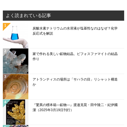
c
T
u
e
e
o
T
d
よく読まれている記事
b
k
u
炭酸水素ナトリウムの水溶液が塩基性なのはなぜ？化学
o
b
反応式を解説
o
e
k
C
家で作れる美しい鉱物結晶。ビフォスファマイトの結晶
h
作り
a
n
アトランティスの場所は「サハラの目」リシャット構造
n
か
el
『驚異の標本箱—鉱物—』渡邉克晃・田中陵二・紀伊國
潔（2025年3月19日刊行）