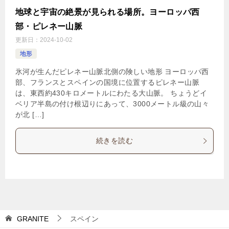
地球と宇宙の絶景が見られる場所。ヨーロッパ西
部・ピレネー山脈
更新日：
2024-10-02
地形
氷河が生んだピレネー山脈北側の険しい地形 ヨーロッパ西
部、フランスとスペインの国境に位置するピレネー山脈
は、東西約430キロメートルにわたる大山脈。 ちょうどイ
ベリア半島の付け根辺りにあって、3000メートル級の山々
が北 […]
続きを読む
GRANITE
スペイン