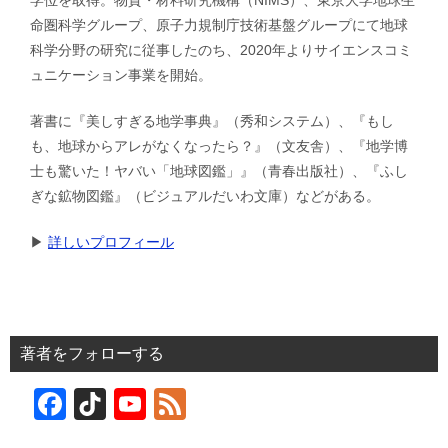
学位を取得。物質・材料研究機構（NIMS）、東京大学地球生
命圏科学グループ、原子力規制庁技術基盤グループにて地球
科学分野の研究に従事したのち、2020年よりサイエンスコミ
ュニケーション事業を開始。
著書に『美しすぎる地学事典』（秀和システム）、『もし
も、地球からアレがなくなったら？』（文友舎）、『地学博
士も驚いた！ヤバい「地球図鑑」』（青春出版社）、『ふし
ぎな鉱物図鑑』（ビジュアルだいわ文庫）などがある。
▶︎
詳しいプロフィール
著者をフォローする
F
Ti
Y
F
a
k
o
e