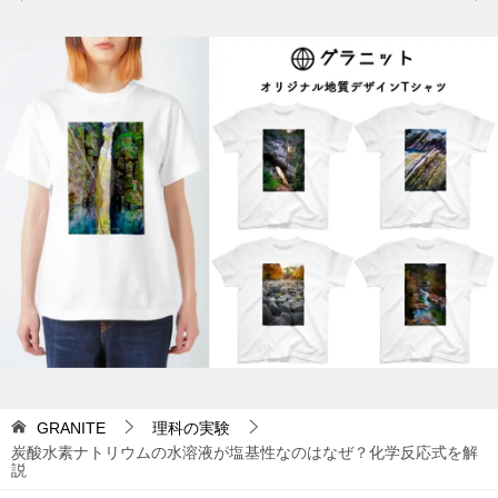
稿
ナ
ビ
ゲ
ー
シ
ョ
ン
GRANITE
理科の実験
炭酸水素ナトリウムの水溶液が塩基性なのはなぜ？化学反応式を解
説