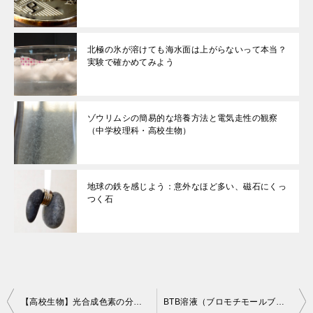
北極の氷が溶けても海水面は上がらないって本当？
実験で確かめてみよう
ゾウリムシの簡易的な培養方法と電気走性の観察
（中学校理科・高校生物）
地球の鉄を感じよう：意外なほど多い、磁石にくっ
つく石
投
【高校生物】光合成色素の分離：ペーパークロマトグラフィーの実験結果
BTB溶液（ブロモチモールブルー）とは？色の変化で酸・アルカリを検出