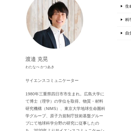
生
科
自
渡邉 克晃
わたなべ かつあき
サイエンスコミュニケーター
1980年三重県四日市市生まれ。広島大学に
て博士（理学）の学位を取得。物質・材料
研究機構（NIMS）、東京大学地球生命圏科
学グループ、原子力規制庁技術基盤グルー
プにて地球科学分野の研究に従事したの
ち、2020年よりサイエンスコミュニケーシ