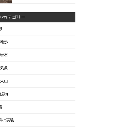
のカテゴリー
球
地形
岩石
気象
火山
鉱物
宙
科の実験