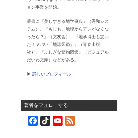
ョン事業を開始。
著書に『美しすぎる地学事典』（秀和シス
テム）、『もしも、地球からアレがなくな
ったら？』（文友舎）、『地学博士も驚い
た！ヤバい「地球図鑑」』（青春出版
社）、『ふしぎな鉱物図鑑』（ビジュアル
だいわ文庫）などがある。
▶︎
詳しいプロフィール
著者をフォローする
F
Ti
Y
F
a
k
o
e