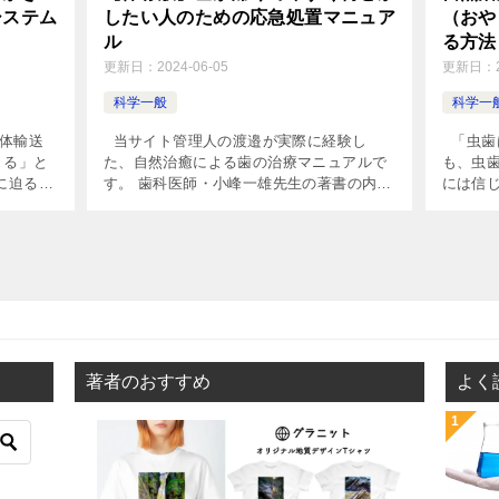
システム
したい人のための応急処置マニュア
（おや
ル
る方法
更新日：
2024-06-05
更新日：
科学一般
科学一
体輸送
当サイト管理人の渡邉が実際に経験し
「虫歯
くる」と
た、自然治癒による歯の治療マニュアルで
も、虫
に迫る重
す。 歯科医師・小峰一雄先生の著書の内容
には信
ので、ぜ
に基づいています。 痛みがあると思いま
者さん
には「自
すので、手短に要点のみご案内しますね。
いは、
す […]
というの
著者のおすすめ
よく