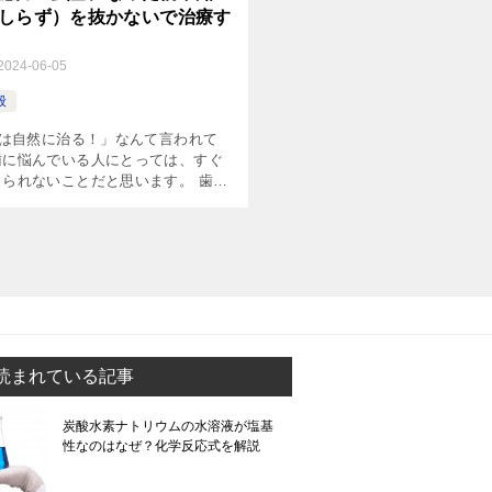
しらず）を抜かないで治療す
2024-06-05
般
は自然に治る！」なんて言われて
歯に悩んでいる人にとっては、すぐ
じられないことだと思います。 歯医
では、虫歯は削って治すもの、ある
ひどい場合には歯を抜くしかない、
が一般常 […]
読まれている記事
炭酸水素ナトリウムの水溶液が塩基
性なのはなぜ？化学反応式を解説