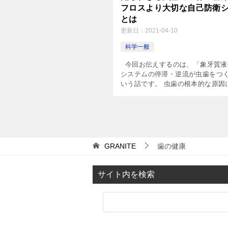
フロスより大切な自己防衛
とは
更新日：
2021-04-10
科学一般
今回お伝えするのは、「象牙質液
システムの停滞・逆流が虫歯をつ
いう話です。 虫歯の根本的な原因
要な医学的知見を解説しています
ひ参考にしてください。 生物の体
己防衛システム […]
GRANITE
歯の健康
サイト内を検索