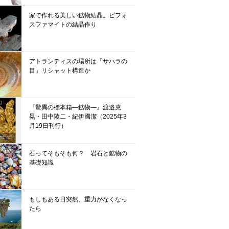
家で作れる美しい鉱物結晶。ビフォ
スファマイトの結晶作り
アトランティスの場所は「サハラの
目」リシャット構造か
『驚異の標本箱—鉱物—』渡邉克
晃・田中陵二・紀伊國潔（2025年3
月19日刊行）
石ってそもそも何？ 岩石と鉱物の
基礎知識
もしもある日突然、重力がなくなっ
たら