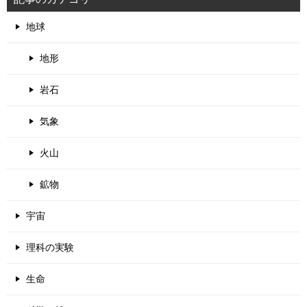
地球
地形
岩石
気象
火山
鉱物
宇宙
理科の実験
生命