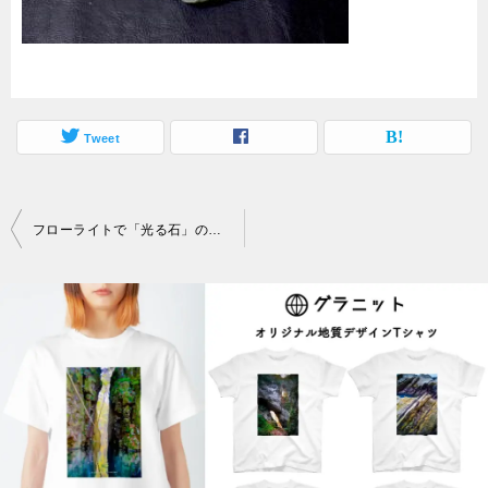
Tweet
投
フローライトで「光る石」の実験。波長365nmの紫外線ライトが鍵
稿
ナ
ビ
ゲ
ー
シ
ョ