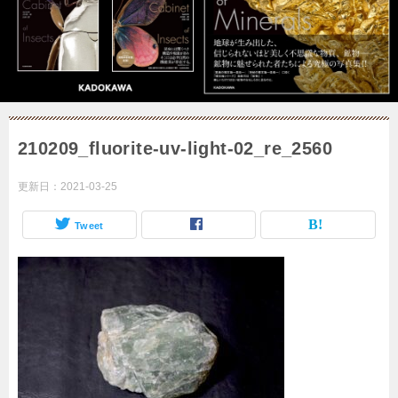
210209_fluorite-uv-light-02_re_2560
更新日：
2021-03-25
Tweet