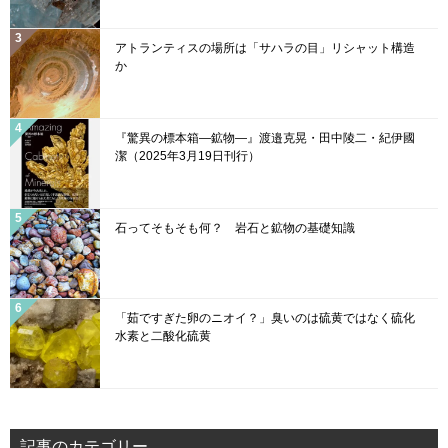
アトランティスの場所は「サハラの目」リシャット構造
か
『驚異の標本箱—鉱物—』渡邉克晃・田中陵二・紀伊國
潔（2025年3月19日刊行）
石ってそもそも何？ 岩石と鉱物の基礎知識
「茹ですぎた卵のニオイ？」臭いのは硫黄ではなく硫化
水素と二酸化硫黄
記事のカテゴリー