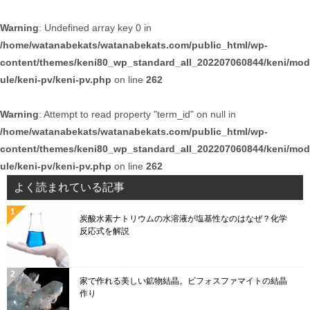
e
o
T
d
Warning
: Undefined array key 0 in
b
k
u
/home/watanabekats/watanabekats.com/public_html/wp-
o
b
content/themes/keni80_wp_standard_all_202207060844/keni/mod
o
e
ule/keni-pv/keni-pv.php
on line
262
k
C
Warning
: Attempt to read property "term_id" on null in
h
/home/watanabekats/watanabekats.com/public_html/wp-
a
content/themes/keni80_wp_standard_all_202207060844/keni/mod
n
ule/keni-pv/keni-pv.php
on line
262
n
よく読まれている記事
el
炭酸水素ナトリウムの水溶液が塩基性なのはなぜ？化学
反応式を解説
家で作れる美しい鉱物結晶。ビフォスファマイトの結晶
作り