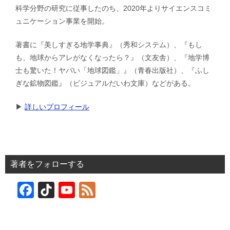
科学分野の研究に従事したのち、2020年よりサイエンスコミ
ュニケーション事業を開始。
著書に『美しすぎる地学事典』（秀和システム）、『もし
も、地球からアレがなくなったら？』（文友舎）、『地学博
士も驚いた！ヤバい「地球図鑑」』（青春出版社）、『ふし
ぎな鉱物図鑑』（ビジュアルだいわ文庫）などがある。
▶︎
詳しいプロフィール
著者をフォローする
F
Ti
Y
F
a
k
o
e
c
T
u
e