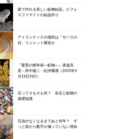
家で作れる美しい鉱物結晶。ビフォ
スファマイトの結晶作り
アトランティスの場所は「サハラの
目」リシャット構造か
『驚異の標本箱—鉱物—』渡邉克
晃・田中陵二・紀伊國潔（2025年3
月19日刊行）
石ってそもそも何？ 岩石と鉱物の
基礎知識
石油がなくなるまであと何年？ ず
っと前から数字が減っていない理由