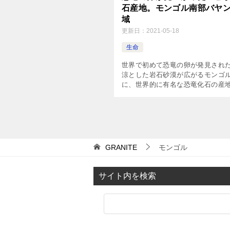
石産地。モンゴル南部バヤ
域
更新日：
2021-05-18
生命
世界で初めて恐竜の卵が発見された
涼とした岩石砂漠が広がるモンゴ
に、世界的に有名な恐竜化石の産
ます。 ゴビ砂漠の赤い砂岩地帯、
グ地域です。 バヤンザグで最初
石が発見された […]
GRANITE
モンゴル
サイト内を検索