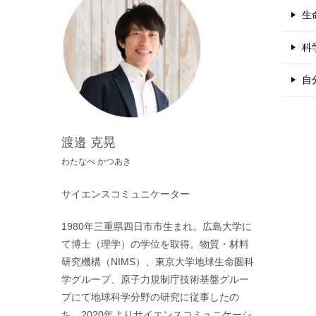
生
科
自
渡邉 克晃
わたなべ かつあき
サイエンスコミュニケーター
1980年三重県四日市市生まれ。広島大学に
て博士（理学）の学位を取得。物質・材料
研究機構（NIMS）、東京大学地球生命圏科
学グループ、原子力規制庁技術基盤グルー
プにて地球科学分野の研究に従事したの
ち、2020年よりサイエンスコミュニケーシ