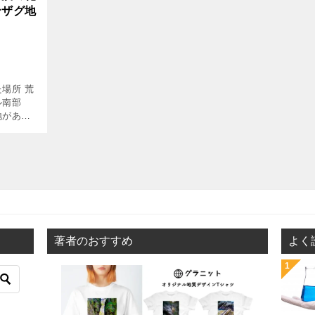
ンザグ地
場所 荒
ル南部
地があり
バヤンザ
に恐竜化
著者のおすすめ
よく