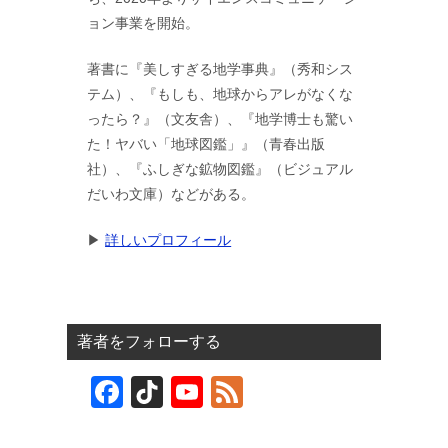
ョン事業を開始。
著書に『美しすぎる地学事典』（秀和シス
テム）、『もしも、地球からアレがなくな
ったら？』（文友舎）、『地学博士も驚い
た！ヤバい「地球図鑑」』（青春出版
社）、『ふしぎな鉱物図鑑』（ビジュアル
だいわ文庫）などがある。
▶︎
詳しいプロフィール
著者をフォローする
F
Ti
Y
F
a
k
o
e