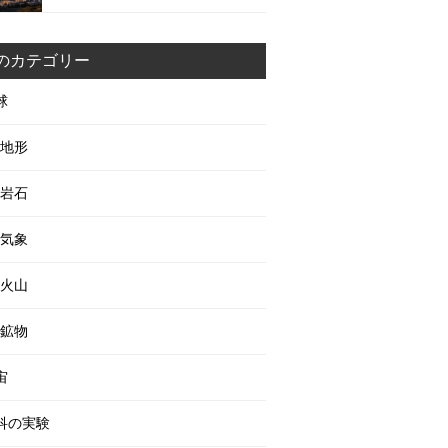
のカテゴリー
球
地形
岩石
気象
火山
鉱物
宙
科の実験