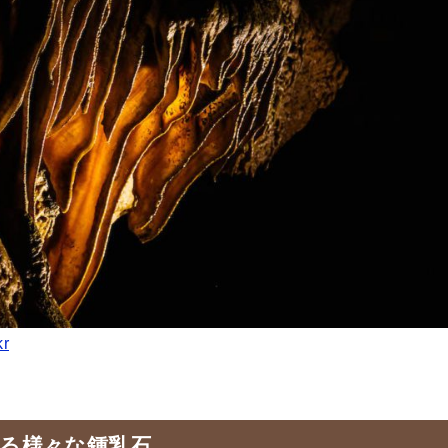
kr
る様々な鍾乳石