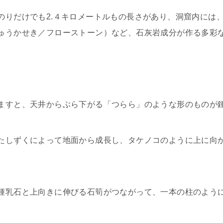
のりだけでも2.４キロメートルもの長さがあり、洞窟内には
ゅうかせき／フローストーン）など、石灰岩成分が作る多彩
ますと、天井からぶら下がる「つらら」のような形のものが
たしずくによって地面から成長し、タケノコのように上に向
鍾乳石と上向きに伸びる石筍がつながって、一本の柱のよう