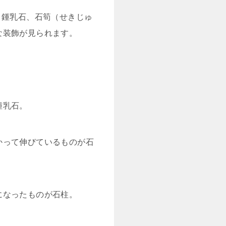
、鍾乳石、石筍（せきじゅ
な装飾が見られます。
鍾乳石。
かって伸びているものが石
になったものが石柱。