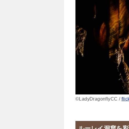
©︎LadyDragonflyCC /
flic
ルーレイ洞窟を彩