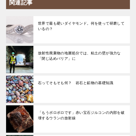
関連記事
世界で最も硬いダイヤモンド。何を使って研磨して
いるの？
放射性廃棄物の地層処分では、粘土の壁が強力な
「閉じ込めバリア」に
石ってそもそも何？ 岩石と鉱物の基礎知識
「もうボロボロです」赤い宝石ジルコンの内部を破
壊するウランの放射線