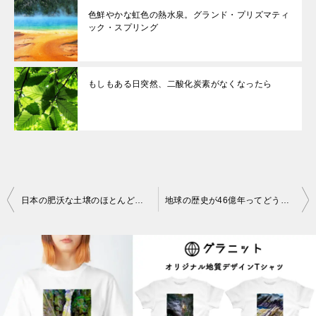
色鮮やかな虹色の熱水泉。グランド・プリズマティ
ック・スプリング
もしもある日突然、二酸化炭素がなくなったら
投
日本の肥沃な土壌のほとんどは火山灰由来の土壌。火山の恵みで作物を栽培
地球の歴史が46億年ってどうやってわかったの？
稿
ナ
ビ
ゲ
ー