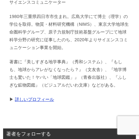
サイエンスコミュニケーター
1980年三重県四日市市生まれ。広島大学にて博士（理学）の
学位を取得。物質・材料研究機構（NIMS）、東京大学地球生
命圏科学グループ、原子力規制庁技術基盤グループにて地球
科学分野の研究に従事したのち、2020年よりサイエンスコミ
ュニケーション事業を開始。
著書に『美しすぎる地学事典』（秀和システム）、『もし
も、地球からアレがなくなったら？』（文友舎）、『地学博
士も驚いた！ヤバい「地球図鑑」』（青春出版社）、『ふし
ぎな鉱物図鑑』（ビジュアルだいわ文庫）などがある。
▶︎
詳しいプロフィール
著者をフォローする