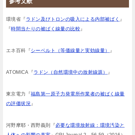
参考文献
環境省『
ラドン及びトロンの吸入による内部被ばく
』
『
時間当たりの被ばく線量の比較
』
エネ百科『
シーベルト（等価線量と実効線量）
』
ATOMICA『
ラドン（自然環境中の放射線源）
』
東京電力『
福島第一原子力発電所作業者の被ばく線量
の評価状況
』
河野摩耶・西野義則『
必要な環境放射線：環境汚染と
人体への影響の真実
』GPI Journal 2，56-59（2016）