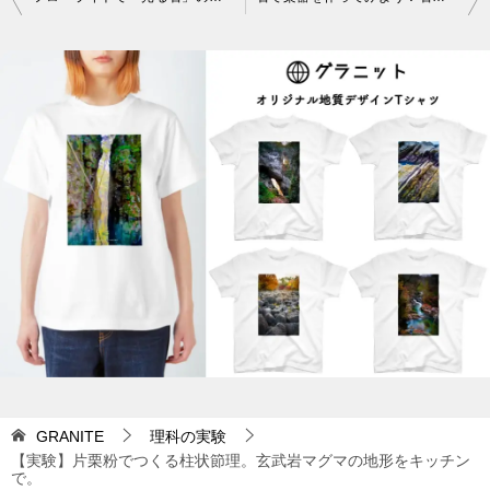
稿
ナ
ビ
ゲ
ー
シ
ョ
ン
GRANITE
理科の実験
【実験】片栗粉でつくる柱状節理。玄武岩マグマの地形をキッチン
で。