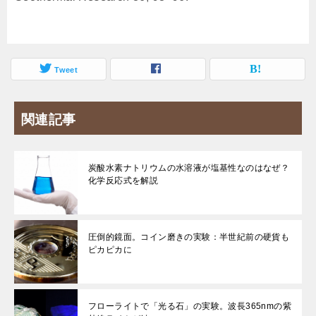
Tweet
関連記事
炭酸水素ナトリウムの水溶液が塩基性なのはなぜ？
化学反応式を解説
圧倒的鏡面。コイン磨きの実験：半世紀前の硬貨も
ピカピカに
フローライトで「光る石」の実験。波長365nmの紫