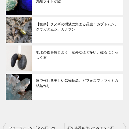
外線ライトが鍵
【観察】クヌギの樹液に集まる昆虫：カブトムシ、
クワガタムシ、カナブン
地球の鉄を感じよう：意外なほど多い、磁石にくっ
つく石
家で作れる美しい鉱物結晶。ビフォスファマイトの
結晶作り
投
フローライトで「光る石」の実験。波長365nmの紫外線ライトが鍵
石で楽器を作ってみよう：石琴（リソフォン）の作り方