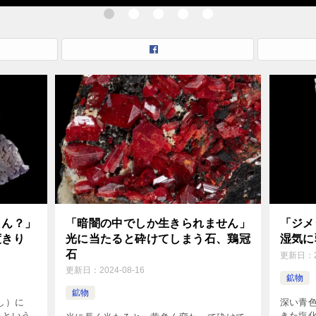
うん？」
「暗闇の中でしか生きられません」
「ジメ
度きり
光に当たると砕けてしまう石、鶏冠
湿気に
石
更新日：
更新日：
2024-08-16
鉱物
鉱物
し）に
深い青
るという
きた塩