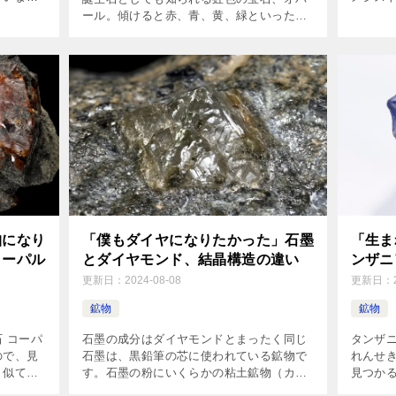
をこすり
含まれ
ール。傾けると赤、青、黄、緑といった
0段階で
含まれ
様々な色が現れたり消えたりする、とても
]
放射線の
美しい宝石です。 この揺らめくような虹色
の反射は「遊色（ゆうしょく […]
珀になり
「僕もダイヤになりたかった」石墨
「生ま
コーパル
とダイヤモンド、結晶構造の違い
ンザニ
更新日：
2024-08-08
更新日：
鉱物
鉱物
 コーパ
石墨の成分はダイヤモンドとまったく同じ
タンザ
ので、見
石墨は、黒鉛筆の芯に使われている鉱物で
れんせ
く似てい
す。石墨の粉にいくらかの粘土鉱物（カオ
見つか
は、コー
リン石など）の粉を混ぜて、1000℃以上の
「廉」