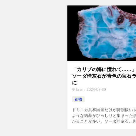
パルも琥珀も同じです。違いは、
での年月の長さ。 琥珀は、何 […]
「カリブの海に憧れて……
ソーダ珪灰石が青色の宝石
に
更新日：
2024-07-30
鉱物
ドミニカ共和国産だけが特別扱い 
ような結晶がびっしりと集まった
かることが多い、ソーダ珪灰石。
（針の側面）にはガラスのような
り、美しい姿をしていますね。 結