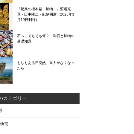
『驚異の標本箱—鉱物—』渡邉克
晃・田中陵二・紀伊國潔（2025年3
月19日刊行）
石ってそもそも何？ 岩石と鉱物の
基礎知識
もしもある日突然、重力がなくなっ
たら
のカテゴリー
球
地形