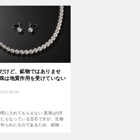
日よけに使うあのすだれに見立て
ような名前が付けられまし […]
だけど、鉱物ではありませ
珠は地質作用を受けていない
2024-08-08
間に入れてもらえない 真珠は6月
石にもなっている宝石ですが、生物
で作られたものであるため、鉱物で
ません。 真珠はおもに「炭酸カルシ
という物質でできていて、成分も原