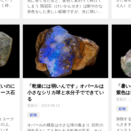
光に長く当たると、黄色く変わって砕けて
さく砕い
えん）
しまう 鶏冠石（けいかんせき）は鮮やかな
てフタを
分です
赤色をした美しい鉱物ですが、光に弱いと
しょう
にとっ
いう弱点があります。長く光に当たると表
[…]
の蒸発で
面に黄色い粉が現れ、徐々に砕けて不透明
な黄色い塊に変わっていってし […]
硬いのに
「乾燥には弱いんです」オパールは
「暑い
レース石
小さなシリカ球と水分子でできてい
紫色は
る
更新日：
更新日：
2024-08-13
鉱物
鉱物
 ユーク
加熱す
その上、
らさき
オパールの構造は小さな球の集まり 10月の
ていま
メシス
誕生石としても知られる虹色の宝石、オパ