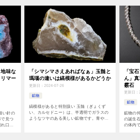
できるま
高温で焼き固めることで、鉛筆の芯は作ら
るして
れます。石墨と粘土鉱物の […]
て、この
」地味な
「シマシマさえあればなぁ」玉髄と
「宝石
ラリマー
瑪瑙の違いは縞模様があるかどうか
ん」真
霰石
更新日：
2024-07-26
更新日：
鉱物
鉱物
縞模様があると特別扱い 玉髄（ぎょくず
い、カルセドニー）は、半透明でガラスの
細い針の
鉱物の仲
ようなツヤのある美しい鉱物です。青や赤
形で見つ
の誕生
などいろんな色のものがあり、昔からアク
割れ口
の体内
セサリーや工芸品の材料としてよく使われ
輝きがあ
はあり
てきました。 でも、玉髄ならな […]
晶の色
ウム」