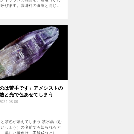
と呼びます。調味料の食塩と同じ成
が、鉱物名としては「岩塩」。 岩塩
ての「地質作用」とは、おもに海水
す。これは、瀬戸内 […]
のは苦手です」アメシストの
熱と光で色あせてしまう
2024-08-09
ると紫色が消えてしまう 紫水晶（む
すいしょう）の名前でも知られるア
ト。美しい紫色は、不純成分として