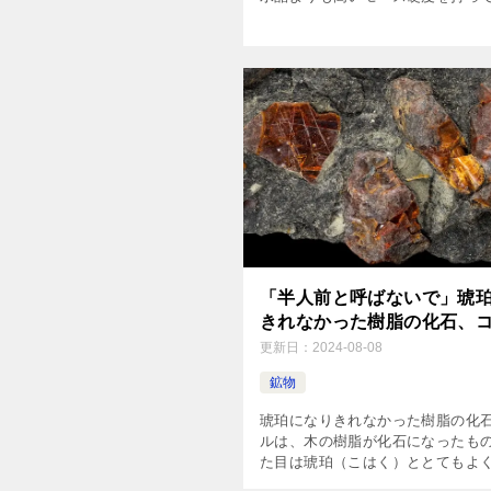
す。モース硬度とは、鉱物どうし
合わせたときの傷のつきにくさを1
表したもので、水晶（鉱物名と […
「半人前と呼ばないで」琥
きれなかった樹脂の化石、
更新日：
2024-08-08
鉱物
琥珀になりきれなかった樹脂の化石
ルは、木の樹脂が化石になったも
た目は琥珀（こはく）ととてもよ
ます。「樹脂の化石」という点で