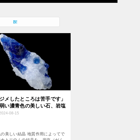
ジメしたところは苦手です」
弱い濃青色の美しい石、岩塩
2024-08-15
色の美しい結晶 地質作用によってで
化ナトリウムの結晶を、岩塩（がん