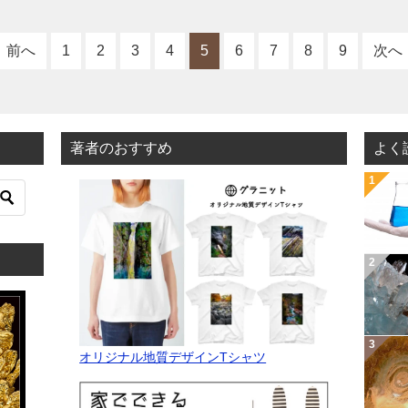
…]
子の並び
前へ
1
2
3
4
5
6
7
8
9
次へ
著者のおすすめ
よく
オリジナル地質デザインTシャツ