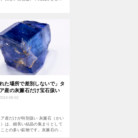
る鉄が原因です。ただし、単に鉄が
るだけでは紫色にはならず、そこに
作用が加わることで、 […]
れた場所で差別しないで」タ
ア産の灰簾石だけ宝石扱い
2024-08-02
ニア産だけが特別扱い 灰簾石（かい
き）は、細長い結晶の集まりとして
ることの多い鉱物です。灰簾石の
は「すだれ」とも読み、窓の外に吊