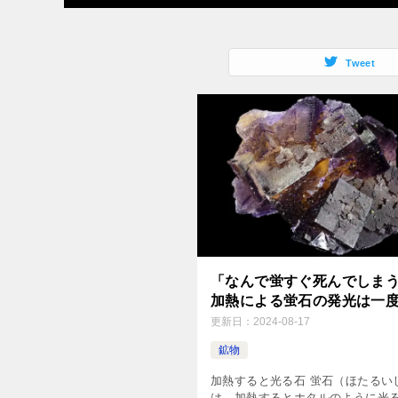
Tweet
「なんで蛍すぐ死んでしま
加熱による蛍石の発光は一
更新日：
2024-08-17
鉱物
加熱すると光る石 蛍石（ほたるい
は、加熱するとホタルのように光