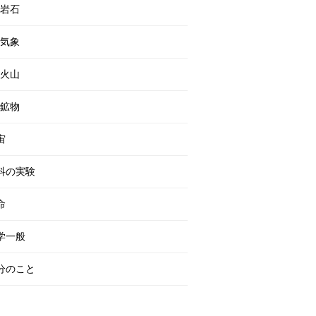
岩石
気象
火山
鉱物
宙
科の実験
命
学一般
分のこと