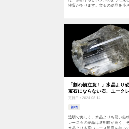
性質があります。蛍石の結晶を小
て、使い古したフライパンに入れ
して、ガスコンロで加熱してみま
（加熱の時にはじけ飛ぶことがある 
「割れ物注意！」水晶より
宝石にならない石、ユーク
更新日：
2024-08-14
鉱物
透明で美しく、水晶よりも硬い鉱物
レース石の結晶は透明度が高く、
水晶よりも高いモース硬度を持っ