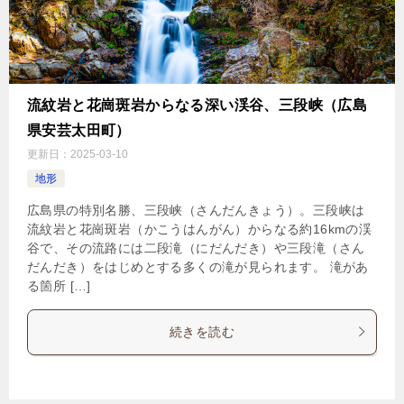
流紋岩と花崗斑岩からなる深い渓谷、三段峡（広島
県安芸太田町）
更新日：
2025-03-10
地形
広島県の特別名勝、三段峡（さんだんきょう）。三段峡は
流紋岩と花崗斑岩（かこうはんがん）からなる約16kmの渓
谷で、その流路には二段滝（にだんだき）や三段滝（さん
だんだき）をはじめとする多くの滝が見られます。 滝があ
る箇所 […]
続きを読む