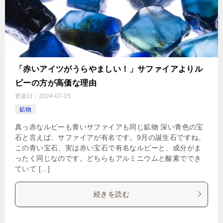
「赤いアイツがうらやましい！」サファイアよりル
ビーの方が高価な理由
更新日：
2024-07-15
鉱物
真っ赤なルビーも青いサファイアも同じ鉱物 深い青色の宝
石と言えば、サファイアが有名です。9月の誕生石ですね。
この青い宝石、実は赤い宝石で有名なルビーと、成分がま
ったく同じなのです。どちらもアルミニウムと酸素ででき
ていて […]
続きを読む