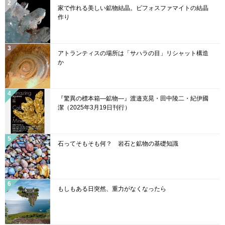
k
C
家で作れる美しい鉱物結晶。ビフォスファマイトの結晶
h
作り
a
n
アトランティスの場所は「サハラの目」リシャット構造
n
か
el
『驚異の標本箱—鉱物—』渡邉克晃・田中陵二・紀伊國
潔（2025年3月19日刊行）
石ってそもそも何？ 岩石と鉱物の基礎知識
もしもある日突然、重力がなくなったら