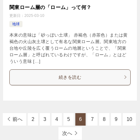
関東ローム層の「ローム」って何？
更新日：
2025-03-10
地球
本来の意味は「砂っぽい土壌」 赤褐色（赤茶色）または黄
褐色の火山灰土壌として有名な関東ローム層。関東地方の
台地や丘陵を広く覆うロームの地層ということで、「関東
ローム層」と呼ばれているわけですが、「ローム」とはど
ういう意味 […]
続きを読む
前へ
2
3
4
5
6
7
8
9
10
次へ