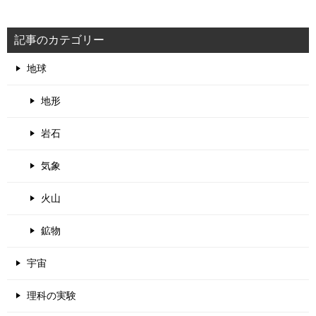
記事のカテゴリー
地球
地形
岩石
気象
火山
鉱物
宇宙
理科の実験