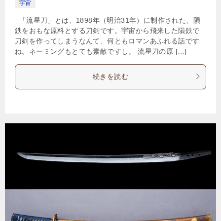
宇宙
「流星刀」とは、1898年（明治31年）に制作された、隕
鉄をおもな原料とする刀剣です。宇宙から飛来した隕鉄で
刀剣を作ってしまうなんて、何ともロマンあふれる話です
ね。ネーミングもとても素敵ですし。 流星刀の原 […]
続きを読む