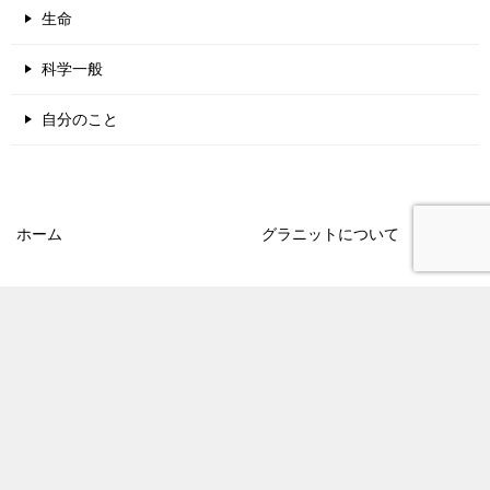
生命
科学一般
自分のこと
ホーム
グラニットについて
タイトル一覧
著者プロフィール
お問い合わせ
プライバシーポリシー
© 2017 渡邉克晃公式サイト | 地学博士のサイエンス教室 グラニット