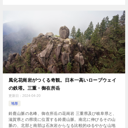
風化花崗岩がつくる奇観。日本一高いロープウェイ
の鉄塔。三重・御在所岳
更新日：
2024-04-20
地形
鈴鹿山脈の名峰、御在所岳の花崗岩 三重県及び岐阜県と、
滋賀県との県境に位置する鈴鹿山脈。南北に伸びるその山
脈の、北部と南部は石灰岩からなる比較的ゆるやかな山地