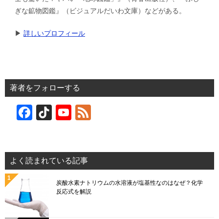
ぎな鉱物図鑑』（ビジュアルだいわ文庫）などがある。
▶︎
詳しいプロフィール
著者をフォローする
F
Ti
Y
F
a
k
o
e
c
T
u
e
e
o
T
d
よく読まれている記事
b
k
u
炭酸水素ナトリウムの水溶液が塩基性なのはなぜ？化学
o
b
反応式を解説
o
e