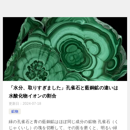
「水分、取りすぎました」孔雀石と藍銅鉱の違いは
水酸化物イオンの割合
更新日：
2024-07-18
鉱物
緑の孔雀石と青の藍銅鉱はほぼ同じ成分の鉱物 孔雀石（く
じゃくいし）の塊を切断して、その面を磨くと、明るい緑