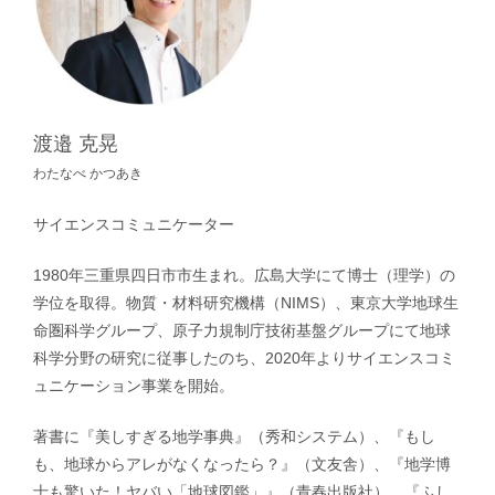
渡邉 克晃
わたなべ かつあき
サイエンスコミュニケーター
1980年三重県四日市市生まれ。広島大学にて博士（理学）の
学位を取得。物質・材料研究機構（NIMS）、東京大学地球生
命圏科学グループ、原子力規制庁技術基盤グループにて地球
科学分野の研究に従事したのち、2020年よりサイエンスコミ
ュニケーション事業を開始。
著書に『美しすぎる地学事典』（秀和システム）、『もし
も、地球からアレがなくなったら？』（文友舎）、『地学博
士も驚いた！ヤバい「地球図鑑」』（青春出版社）、『ふし