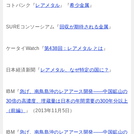
コトバンク『
レアメタル
』『
希少金属
』
SUREコンソーシアム『
回収が期待される金属
』
ケータイWatch『
第438回：レアメタル とは
』
日本経済新聞『
レアメタル、なぜ特定の国に？
』
IBM『
急げ、南鳥島沖のレアアース開発――中国鉱山の
30倍の高濃度、埋蔵量は日本の年間需要の300年分以上
（前編）
』（2013年11月5日）
IBM『
急げ、南鳥島沖のレアアース開発――中国鉱山の