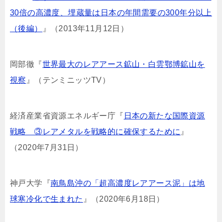
30倍の高濃度、埋蔵量は日本の年間需要の300年分以上
（後編）
』（2013年11月12日）
岡部徹『
世界最大のレアアース鉱山・白雲鄂博鉱山を
視察
』（テンミニッツTV）
経済産業省資源エネルギー庁『
日本の新たな国際資源
戦略 ③レアメタルを戦略的に確保するために
』
（2020年7月31日）
神戸大学『
南鳥島沖の「超高濃度レアアース泥」は地
球寒冷化で生まれた
』（2020年6月18日）