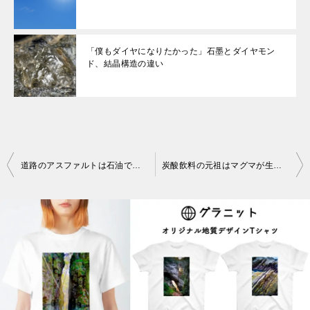
「僕もダイヤになりたかった」石墨とダイヤモン
ド、結晶構造の違い
投
道路のアスファルトは石油でできている。2億年前のプランクトンが変化
炭酸飲料の元祖はマグマが生んだ天然の炭酸水
稿
ナ
ビ
ゲ
ー
シ