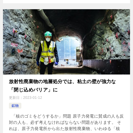
放射性廃棄物の地層処分では、粘土の壁が強力な
「閉じ込めバリア」に
更新日：
2023-01-12
鉱物
「核のゴミをどうするか」問題 原子力発電に賛成の人も反
対の人も、必ず考えなければならない問題があります。 そ
れは、原子力発電所から出た放射性廃棄物、いわゆる「核