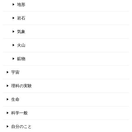
地形
岩石
気象
火山
鉱物
宇宙
理科の実験
生命
科学一般
自分のこと