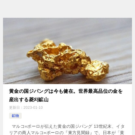
黄金の国ジパングは今も健在。世界最高品位の金を
産出する菱刈鉱山
更新日：
2023-01-10
鉱物
マルコ=ポーロが伝えた黄金の国ジパング 13世紀末、イタ
リアの商人マルコ=ポーロの『東方見聞録』で、日本が「黄