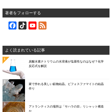
著者をフォローする
F
Ti
Y
F
a
k
o
e
c
T
u
e
e
o
T
d
よく読まれている記事
b
k
u
炭酸水素ナトリウムの水溶液が塩基性なのはなぜ？化学
o
b
反応式を解説
o
e
k
C
家で作れる美しい鉱物結晶。ビフォスファマイトの結晶
h
作り
a
n
アトランティスの場所は「サハラの目」リシャット構造
か