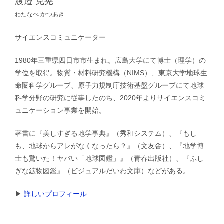
渡邉 克晃
わたなべ かつあき
サイエンスコミュニケーター
1980年三重県四日市市生まれ。広島大学にて博士（理学）の
学位を取得。物質・材料研究機構（NIMS）、東京大学地球生
命圏科学グループ、原子力規制庁技術基盤グループにて地球
科学分野の研究に従事したのち、2020年よりサイエンスコミ
ュニケーション事業を開始。
著書に『美しすぎる地学事典』（秀和システム）、『もし
も、地球からアレがなくなったら？』（文友舎）、『地学博
士も驚いた！ヤバい「地球図鑑」』（青春出版社）、『ふし
ぎな鉱物図鑑』（ビジュアルだいわ文庫）などがある。
▶︎
詳しいプロフィール