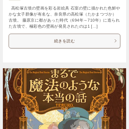
高松塚古墳の壁画を彩る岩絵具 石室の壁に描かれた色鮮や
かな女子群像が有名な、奈良県の高松塚（たかまつづか）
古墳。 藤原京に都があった時代（694年～710年）に造られ
た古墳で、極彩色の壁画が発見されたのは1 […]
続きを読む