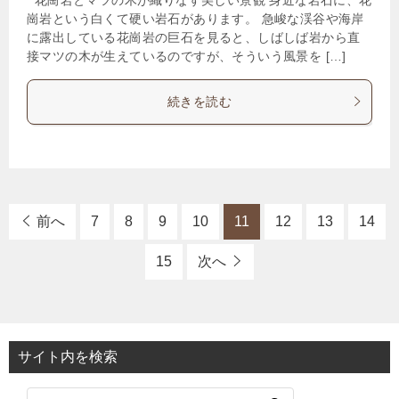
崗岩という白くて硬い岩石があります。 急峻な渓谷や海岸
に露出している花崗岩の巨石を見ると、しばしば岩から直
接マツの木が生えているのですが、そういう風景を […]
続きを読む
前へ
7
8
9
10
11
12
13
14
15
次へ
サイト内を検索