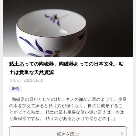
粘土あっての陶磁器、陶磁器あっての日本文化。粘
土は貴重な天然資源
更新日：
2023-01-10
鉱物
陶磁器の原料としての粘土 キメの細かい泥のようで、少量
の水を加えて練ると粘り気が強くなり、自由に成形するこ
とができる粘土。 粘土の最も重要な使い道と言えば、やは
り陶磁器ですね。 粘り気があるおかげで器などの […]
続きを読む