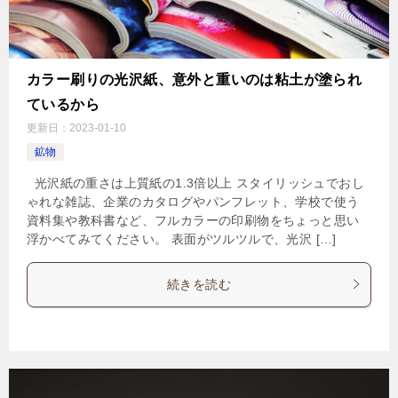
カラー刷りの光沢紙、意外と重いのは粘土が塗られ
ているから
更新日：
2023-01-10
鉱物
光沢紙の重さは上質紙の1.3倍以上 スタイリッシュでおし
ゃれな雑誌、企業のカタログやパンフレット、学校で使う
資料集や教科書など、フルカラーの印刷物をちょっと思い
浮かべてみてください。 表面がツルツルで、光沢 […]
続きを読む