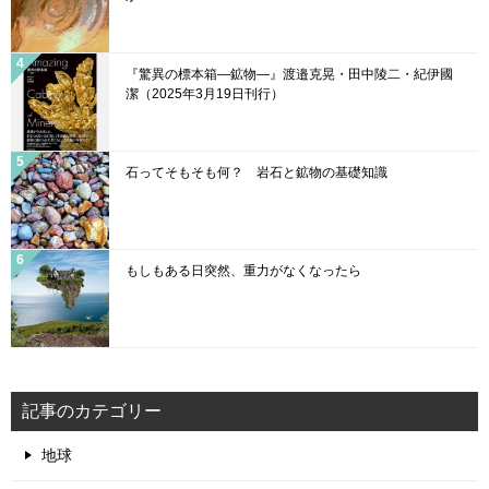
n
el
『驚異の標本箱—鉱物—』渡邉克晃・田中陵二・紀伊國
潔（2025年3月19日刊行）
石ってそもそも何？ 岩石と鉱物の基礎知識
もしもある日突然、重力がなくなったら
記事のカテゴリー
地球