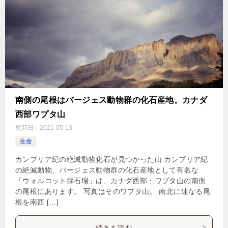
南側の尾根はバージェス動物群の化石産地。カナダ
西部ワプタ山
更新日：
2021-05-13
生命
カンブリア紀の絶滅動物化石が見つかった山 カンブリア紀
の絶滅動物、バージェス動物群の化石産地として有名な
「ウォルコット採石場」は、カナダ西部・ワプタ山の南側
の尾根にあります。 写真はそのワプタ山。 南北に連なる尾
根を南西 […]
続きを読む