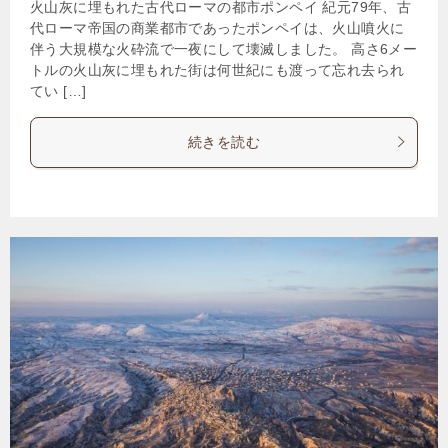
火山灰に埋もれた古代ローマの都市ポンペイ 紀元79年、古
代ローマ帝国の商業都市であったポンペイは、火山噴火に
伴う大規模な火砕流で一夜にして壊滅しました。 高さ6メー
トルの火山灰に埋もれた街は何世紀にも渡って忘れ去られ
てい […]
続きを読む