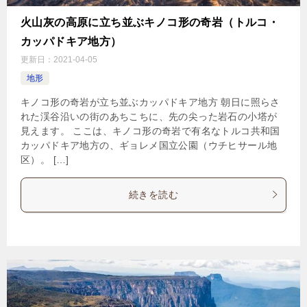
火山灰の高原に立ち並ぶキノコ形の奇岩（トルコ・
カッパドキア地方）
更新日：
2021-04-05
地形
キノコ形の奇岩が立ち並ぶカッパドキア地方 朝日に照らさ
れた渓谷沿いの街のあちこちに、先の尖った岩石の小塔が
見えます。 ここは、キノコ形の奇岩で有名なトルコ共和国
カッパドキア地方の、ギョレメ国立公園（ウチヒサール地
区）。 […]
続きを読む