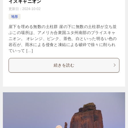
イスキャニオン
更新日：
2024-10-02
地形
崖下を埋める無数の土柱群 崖の下に無数の土柱群が立ち並
ぶこの場所は、アメリカ合衆国ユタ州南部のブライスキャ
ニオン。 オレンジ、ピンク、茶色、白といった明るい色の
岩石が、雨水による侵食と凍結による破砕で徐々に削られ
ていって […]
続きを読む