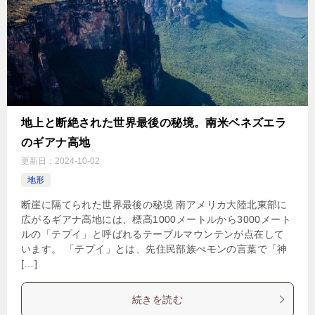
地上と断絶された世界最後の秘境。南米ベネズエラ
のギアナ高地
更新日：
2024-10-02
地形
断崖に隔てられた世界最後の秘境 南アメリカ大陸北東部に
広がるギアナ高地には、標高1000メートルから3000メート
ルの「テプイ」と呼ばれるテーブルマウンテンが点在して
います。 「テプイ」とは、先住民部族ぺモンの言葉で「神
[…]
続きを読む