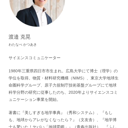
渡邉 克晃
わたなべ かつあき
サイエンスコミュニケーター
1980年三重県四日市市生まれ。広島大学にて博士（理学）の
学位を取得。物質・材料研究機構（NIMS）、東京大学地球生
命圏科学グループ、原子力規制庁技術基盤グループにて地球
科学分野の研究に従事したのち、2020年よりサイエンスコミ
ュニケーション事業を開始。
著書に『美しすぎる地学事典』（秀和システム）、『もし
も、地球からアレがなくなったら？』（文友舎）、『地学博
士も驚いた！ヤバい「地球図鑑」』（青春出版社）、『ふし