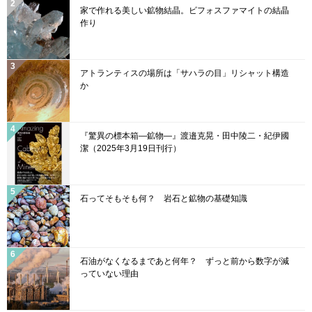
k
C
家で作れる美しい鉱物結晶。ビフォスファマイトの結晶
h
作り
a
n
アトランティスの場所は「サハラの目」リシャット構造
n
か
el
『驚異の標本箱—鉱物—』渡邉克晃・田中陵二・紀伊國
潔（2025年3月19日刊行）
石ってそもそも何？ 岩石と鉱物の基礎知識
石油がなくなるまであと何年？ ずっと前から数字が減
っていない理由