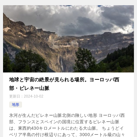
地球と宇宙の絶景が見られる場所。ヨーロッパ西
部・ピレネー山脈
更新日：
2024-10-02
地形
氷河が生んだピレネー山脈北側の険しい地形 ヨーロッパ西
部、フランスとスペインの国境に位置するピレネー山脈
は、東西約430キロメートルにわたる大山脈。 ちょうどイ
ベリア半島の付け根辺りにあって、3000メートル級の山々