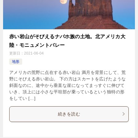
赤い岩山がそびえるナバホ族の土地。北アメリカ大
陸・モニュメントバレー
更新日：
2021-06-04
地形
アメリカの荒野に点在する赤い岩山 満月を背景にして、荒
野にそびえる赤い岩山。 下の方はスカートを広げたような
斜面なのに、途中から垂直な崖になってまっすぐに伸びて
いき、頂上には小さな平坦部が乗っているという独特の形
をしてい […]
続きを読む