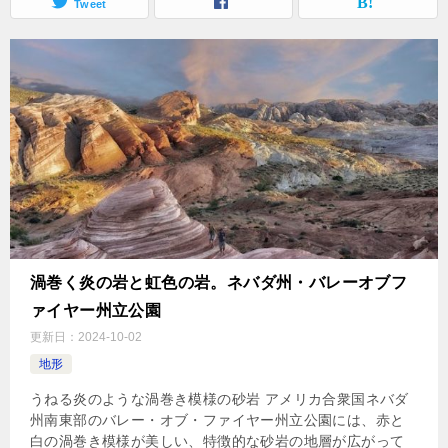
Tweet
渦巻く炎の岩と虹色の岩。ネバダ州・バレーオブフ
ァイヤー州立公園
更新日：
2024-10-02
地形
うねる炎のような渦巻き模様の砂岩 アメリカ合衆国ネバダ
州南東部のバレー・オブ・ファイヤー州立公園には、赤と
白の渦巻き模様が美しい、特徴的な砂岩の地層が広がって