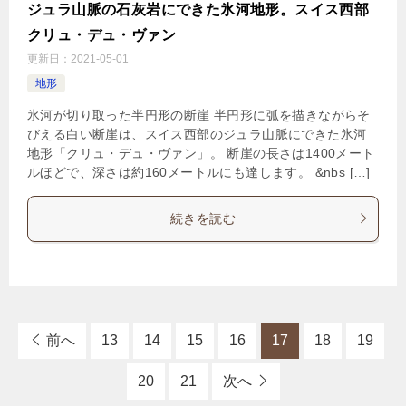
ジュラ山脈の石灰岩にできた氷河地形。スイス西部
クリュ・デュ・ヴァン
更新日：
2021-05-01
地形
氷河が切り取った半円形の断崖 半円形に弧を描きながらそ
びえる白い断崖は、スイス西部のジュラ山脈にできた氷河
地形「クリュ・デュ・ヴァン」。 断崖の長さは1400メート
ルほどで、深さは約160メートルにも達します。 &nbs […]
続きを読む
前へ
13
14
15
16
17
18
19
20
21
次へ