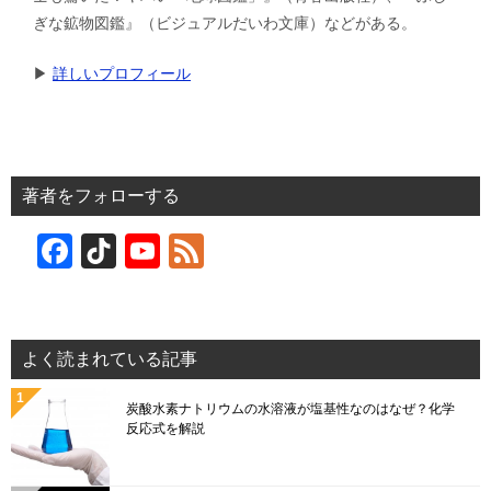
ぎな鉱物図鑑』（ビジュアルだいわ文庫）などがある。
▶︎
詳しいプロフィール
著者をフォローする
F
Ti
Y
F
a
k
o
e
c
T
u
e
e
o
T
d
よく読まれている記事
b
k
u
炭酸水素ナトリウムの水溶液が塩基性なのはなぜ？化学
o
b
反応式を解説
o
e